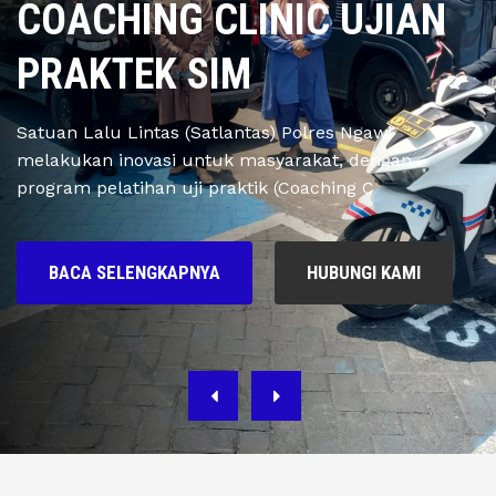
COACHING CLINIC UJIAN
PRAKTEK SIM
Satuan Lalu Lintas (Satlantas) Polres Ngawi
melakukan inovasi untuk masyarakat, dengan
program pelatihan uji praktik (Coaching C
BACA SELENGKAPNYA
HUBUNGI KAMI